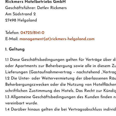
Rickmers Hotelbetriebs GmbH
Geschäftsführer: Detlev Rickmers
Am Südstrand 2
27498 Helgoland
Telefon:
04725/8141-0
E-Mail:
management(at)rickmers-helgoland.com
1. Geltung
1.1 Diese Geschäftsbedingungen gelten für Verträge über
oder Apartments zur Beherbergung sowie alle in diesem 
Lieferungen (Gastaufnahmevertrag – nachstehend „Vertrag
1.2 Die Unter- oder Weitervermietung der überlassenen R
Beherbergungszwecken oder die Nutzung von Hotelflächen 
schriftlichen Zustimmung des Hotels. Das Recht zur Künd
1.3 Allgemeine Geschäftsbedingungen des Kunden finden nu
vereinbart wurde.
1.4 Darüber hinaus gelten die bei Vertragsabschluss indivi