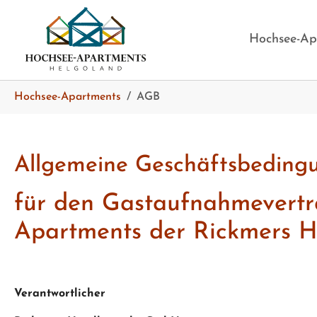
Skip to main content
Skip to page footer
Hochsee-Ap
You are here:
Hochsee-Apartments
AGB
Allgemeine Geschäftsbeding
für den Gastaufnahmevertr
Apartments der Rickmers 
Verantwortlicher