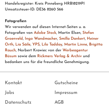
Handelsregister: Kreis Pinneberg HRB18219PI
Umsatzsteuer-ID: DE36 8260 566
Fotografien
Wir verwenden auf diesen Internet-Seiten u. a.
Fotografien von
Adobe Stock
, Martin Elsen,
Stefan
Groenveld
,
Ingo Wandmacher
,
Smilla Dankert
,
Heiner
Orth
,
Lia Sáile
,
YPS
,
Lilo Tadday
,
Martin Linne
,
Brigitta
Rauch
, Norbert Krawiec von der
Werbeagentur
Büsum
sowie dem
Rickmers Verlag & Archiv
und
bedanken uns für die freundliche Genehmigung.
Kontakt
Gutscheine
Jobs
Impressum
Datenschutz
AGB