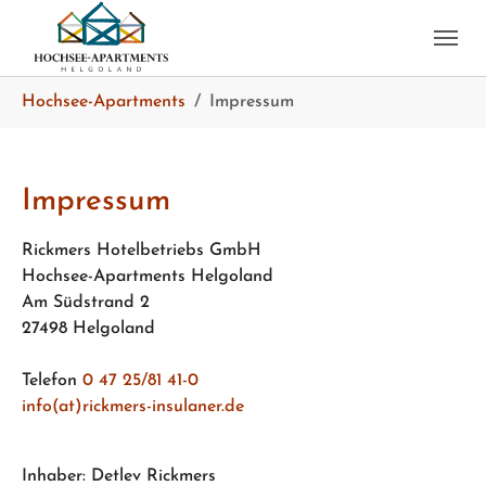
Skip to main content
Skip to page footer
You are here:
Hochsee-Apartments
Impressum
Impressum
Rickmers Hotelbetriebs GmbH
Hochsee-Apartments Helgoland
Am Südstrand 2
27498 Helgoland
Telefon
0 47 25/81 41-0
info(at)rickmers-insulaner.de
Inhaber: Detlev Rickmers