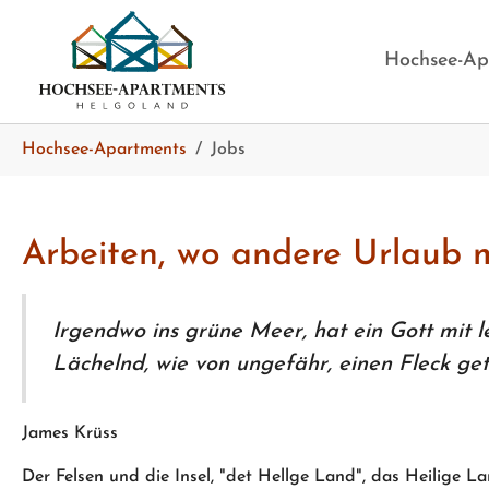
Skip to main content
Skip to page footer
Hochsee-Ap
You are here:
Hochsee-Apartments
Jobs
Arbeiten, wo andere Urlaub
Irgendwo ins grüne Meer, hat ein Gott mit l
Lächelnd, wie von ungefähr, einen Fleck getu
James Krüss
Der Felsen und die Insel, "det Hellge Land", das Heilige L