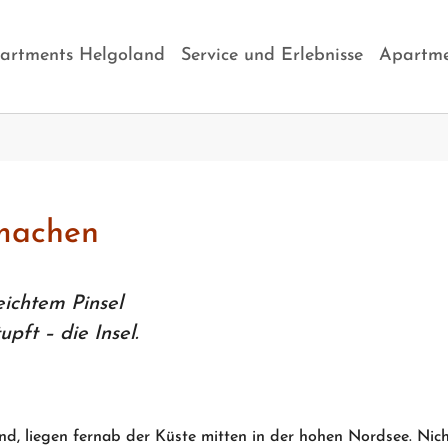
artments Helgoland
Service und Erlebnisse
Apartme
 machen
eichtem Pinsel
pft – die Insel.
and, liegen fernab der Küste mitten in der hohen Nordsee. Nic