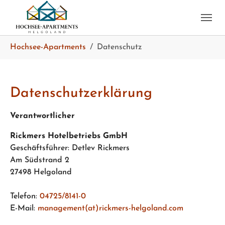
Skip to main content
Skip to page footer
You are here:
Hochsee-Apartments
Datenschutz
Datenschutzerklärung
Verantwortlicher
Rickmers Hotelbetriebs GmbH
Geschäftsführer: Detlev Rickmers
Am Südstrand 2
27498 Helgoland
Telefon:
04725/8141-0
E-Mail:
management(at)rickmers-helgoland.com